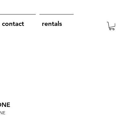
contact
rentals
ONE
ONE
recio