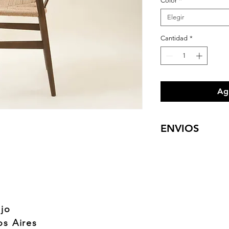
Color
*
Elegir
Cantidad
*
Agr
ENVIOS
Este producto se en
la compra.
Nososotros nos com
entrega.
Cuando el producto 
para que pase a verifi
jo
embalaje corre por c
s Aires