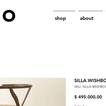
no
shop
about
SILLA WISHB
SKU: SILLA-WISHB
P
$ 495.000,00