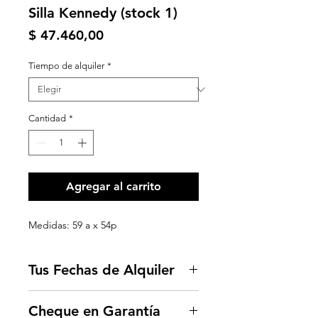
Silla Kennedy (stock 1)
Precio
$ 47.460,00
Tiempo de alquiler
*
Cantidad
*
Agregar al carrito
Medidas: 59 a x 54p
Tus Fechas de Alquiler
Una vez que completes el carrito
Cheque en Garantía
con los plazos de alquiler te